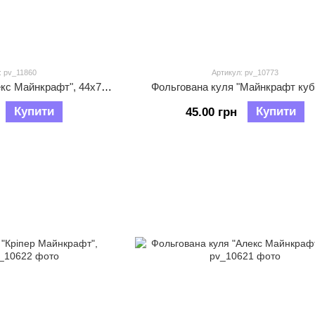
: pv_11860
Артикул: pv_10773
Фольгована куля "Алекс Майнкрафт", 44х72см
Фольгована куля "Майнкрафт куб"
Купити
Купити
45.00 грн