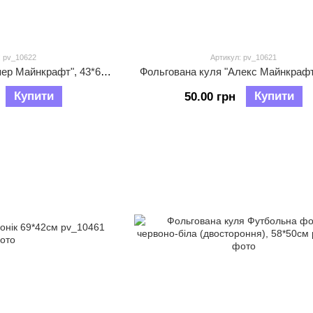
: pv_10622
Артикул: pv_10621
Фольгована куля "Кріпер Майнкрафт", 43*69см
Фольгована куля "Алекс Майнкрафт
Купити
Купити
50.00 грн