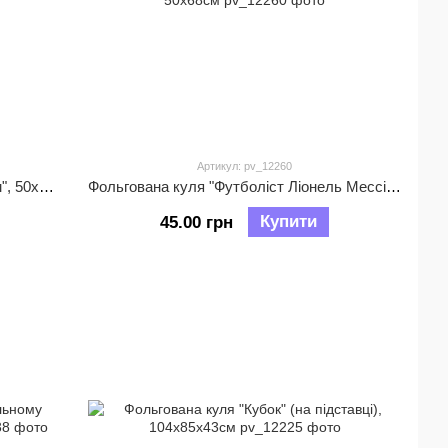
Артикул: pv_12260
Фольгована куля "Футболіст з м'ячем", 50х68см
Фольгована куля "Футболіст Ліонель Мессі", 50х68см
Купити
45.00 грн