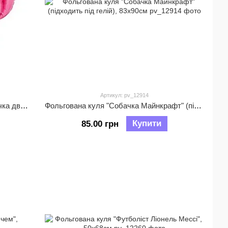
Артикул: pv_12914
Фольгована куля Боксерська рукавичка двостороння, 62*54см
Фольгована куля "Собачка Майнкрафт" (підходить під гелій), 83х90см
Купити
85.00 грн