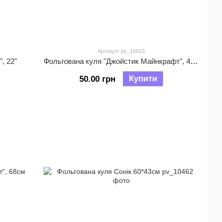
Артикул: pv_10623
, 22"
Фольгована куля "Джойстик Майнкрафт", 42*70см
Купити
50.00 грн