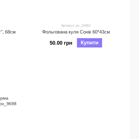
Артикул: pv_10462
", 68см
Фольгована куля Сонік 60*43см
Купити
50.00 грн