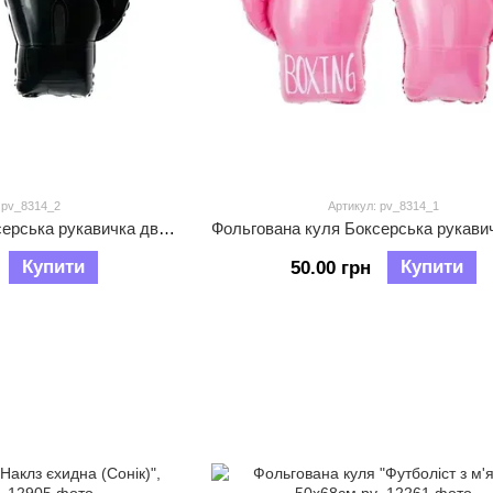
 pv_8314_2
Артикул: pv_8314_1
Фольгована куля Боксерська рукавичка двостороння, 62*54см
Купити
Купити
50.00 грн