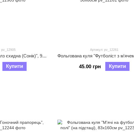
: pv_12905
Артикул: pv_12261
Фольгована куля "Наклз єхидна (Сонік)", 90х58см
Купити
Купити
45.00 грн