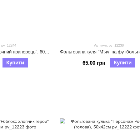
: pv_12244
Артикул: pv_12238
Фольгована куля "Гоночний прапорець", 60х54см
Купити
Купити
65.00 грн