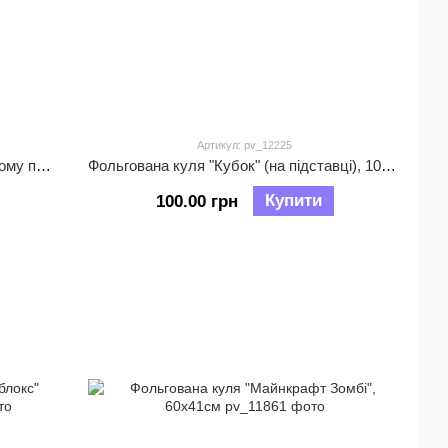
Артикул: pv_12225
Фольгована куля "М'ячі на футбольному полі" (на підстаці), 83х160см
Фольгована куля "Кубок" (на підставці), 104х85х43см
Купити
100.00 грн