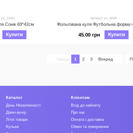
: pv_10461
Артикул: pv_9698
ля Сонік 69*42см
Купити
Купити
45.00 грн
Назад
1
2
3
Вперед
П
Каталог
Клієнтам
День Незалежності
Вхід до кабінету
Дівич-вечір
Про нас
Літні товари
Оплата і доставка
Кульки
Обмін та повернення