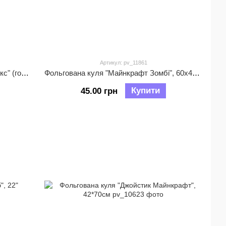
Артикул: pv_11861
Фольгована кулька "Персонаж Роблокс" (голова), 50х42см
Фольгована куля "Майнкрафт Зомбі", 60х41см
Купити
45.00 грн