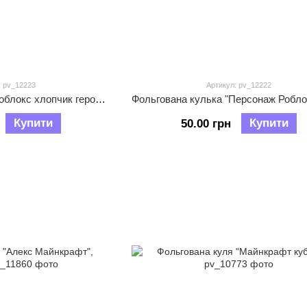
: pv_12223
Артикул: pv_12222
Фольгована кулька "Роблокс хлопчик герой" (голова), 50х42см
Купити
Купити
50.00 грн