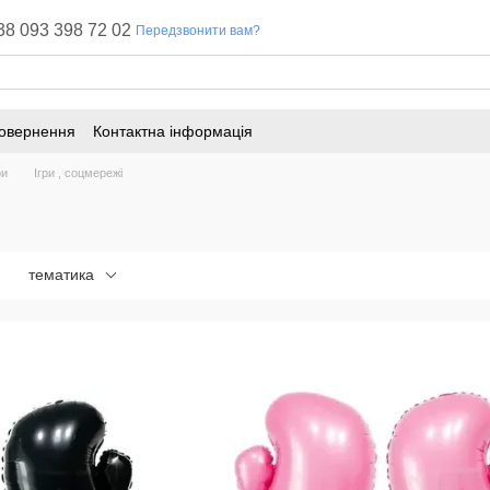
38 093 398 72 02
Передзвонити вам?
повернення
Контактна інформація
ри
Ігри , соцмережі
тематика