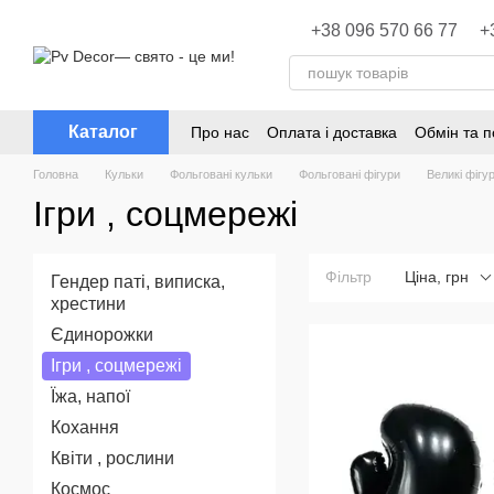
Перейти до основного контенту
+38 096 570 66 77
+
Каталог
Про нас
Оплата і доставка
Обмін та 
Головна
Кульки
Фольговані кульки
Фольговані фігури
Великі фігу
Ігри , соцмережі
Фільтр
Ціна, грн
Гендер паті, виписка,
хрестини
Єдинорожки
Ігри , соцмережі
Їжа, напої
Кохання
Квіти , рослини
Космос