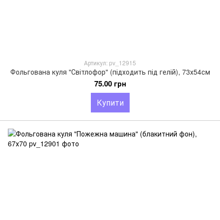
Артикул: pv_12915
Фольгована куля "Світлофор" (підходить під гелій), 73х54см
75.00 грн
Купити