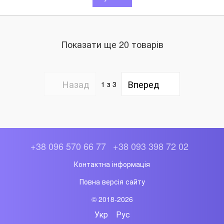
Показати ще 20 товарів
Назад
Вперед
1
з 3
+38 096 570 66 77
+38 093 398 72 02
Контактна інформація
Повна версія сайту
© 2018-2026
Укр
Рус