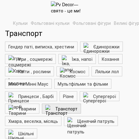
Кульки
Фольговані кульки
Фольговані фігури
Великі фігу
Транспорт
Гендер паті, виписка, хрестини
Єдинорожки
Ігри , соцмережі
Їжа, напої
Кохання
Квіти , рослини
Космос
Ляльки лол
Міккі та Мінні Маус
Мультфільми та фільми
Принцеси , Барбі
Різне
Супергерої
Тварини
Транспорт
Хмара, веселка, місяць
Щенячий патруль
Шкільні