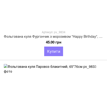
Артикул: pv_9834
Фольгована куля Фургончик з морозивом "Happy Birthday", 69*58см
45.00 грн
Купити