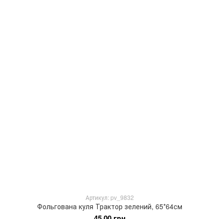
Артикул: pv_9832
Фольгована куля Трактор зелений, 65*64см
45.00 грн