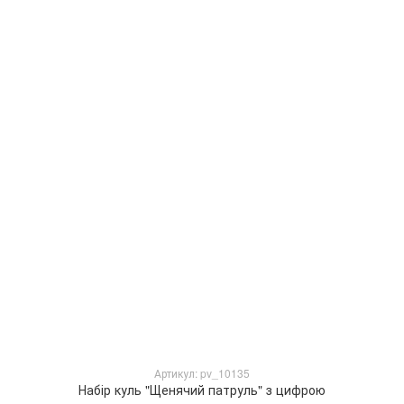
Артикул: pv_10135
Набір куль "Щенячий патруль" з цифрою