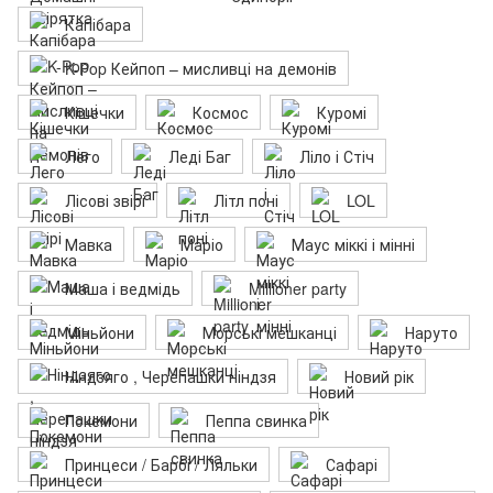
Капібара
K-Pop Кейпоп – мисливці на демонів
Кішечки
Космос
Куромі
Лего
Леді Баг
Ліло і Стіч
Лісові звірі
Літл поні
LOL
Мавка
Маріо
Маус міккі і мінні
Маша і ведмідь
Millioner party
Міньйони
Морські мешканці
Наруто
Ніндзяго , Черепашки ніндзя
Новий рік
Покемони
Пеппа свинка
Принцеси / Барбі / Ляльки
Сафарі