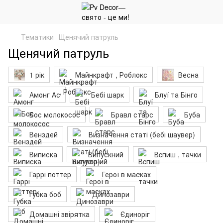
Тематики
Щенячий патруль
Щенячий патруль
1 рік
Майнкрафт , Роблокс
Весна
Амонг Ас
Бебі шарк
Блуї та Бінго
Бос молокосос
Бравл старс
Буба
Венздей
Визначення статі (бебі шаувер)
Виписка
Випускний
Вcпиш , тачки
Гаррі поттер
Герої в масках
Губка боб
Динозаври
Домашні звірятка
Єдиноріг