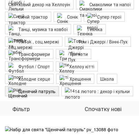
Святковий декор на Хеллоуін
Смаколики та напої
Синій трактор
Сонік
Супер герої
Танці, музика та ковбої
Техніка
TikTok , соц.мережі
Том і Джеррі / Вінні-Пух
Трансформери
Три коти
Футбол / Спорт
Хеллоу кітті
Холодне серце
Хрещення
Школа
Щенячий патруль
14 лютого : декор і кульки
Фільтр
Спочатку нові