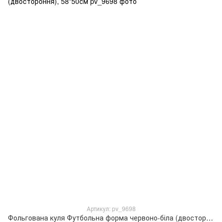
Артикул: pv_9698
Фольгована куля Футбольна форма червоно-біла (двостороння), 58*50см