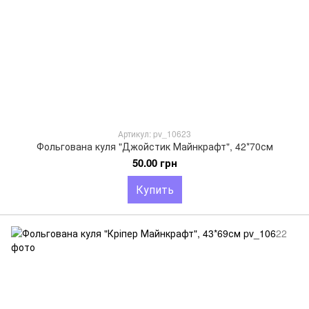
Артикул: pv_10623
Фольгована куля "Джойстик Майнкрафт", 42*70см
50.00 грн
Купить