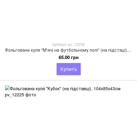
Артикул: pv_12238
Фольгована куля "М'ячі на футбольному полі" (на підстаці), 83х160см
65.00 грн
Купить