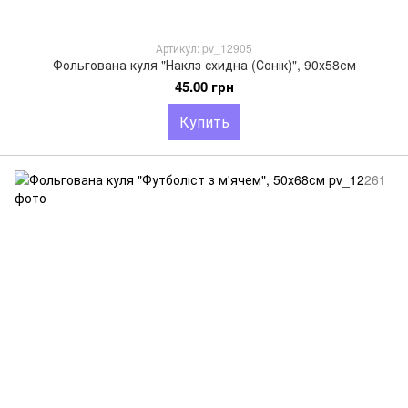
Артикул: pv_12905
Фольгована куля "Наклз єхидна (Сонік)", 90х58см
45.00 грн
Купить