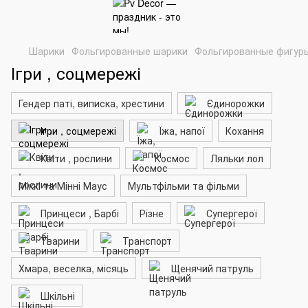
Шарики
Фольгированные шарики
Фольгированные фигур
Ігри , соцмережі
Гендер паті, виписка, хрестини
Єдинорожки
Ігри , соцмережі
Їжа, напої
Кохання
Квіти , рослини
Космос
Ляльки лол
Міккі та Мінні Маус
Мультфільми та фільми
Принцеси , Барбі
Різне
Супергерої
Тварини
Транспорт
Хмара, веселка, місяць
Щенячий патруль
Шкільні