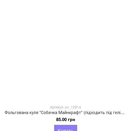
Артикул: pv_12914
Фольгована куля "Собачка Майнкрафт" (підходить під гелій), 83х90см
85.00 грн
Купить