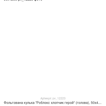
Артикул: pv_12223
Фольгована кулька "Роблокс хлопчик герой" (голова), 50х42см