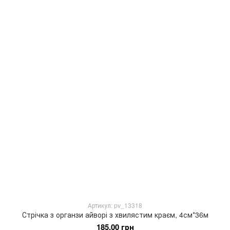
Артикул: pv_13318
Стрічка з органзи айворі з хвилястим краєм, 4см*36м
185.00 грн