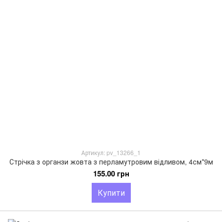
Артикул: pv_13266_1
Стрічка з органзи жовта з перламутровим відливом, 4см*9м
155.00 грн
Купити