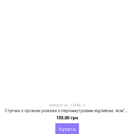
Артикул: pv_13266_3
Стрічка з органзи рожева з перламутровим відливом, 4см*9м
155.00 грн
Купити