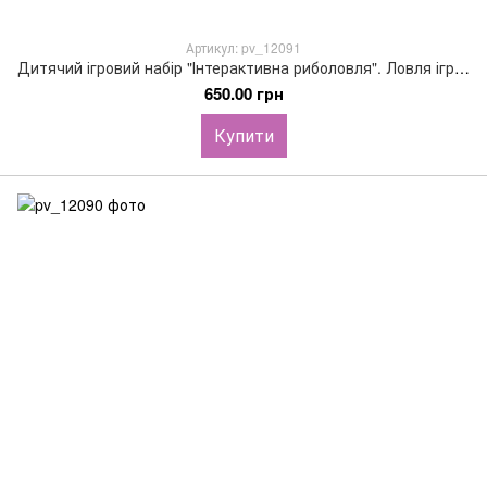
Артикул: pv_12091
Дитячий ігровий набір "Інтерактивна риболовля". Ловля іграшок 2в1 (18 предметів) Басейн, вудки, 6 рибок, колесо, сачок
650.00 грн
Купити