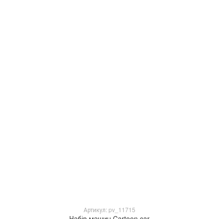
Артикул: pv_11715
Набір машин Cartoon car