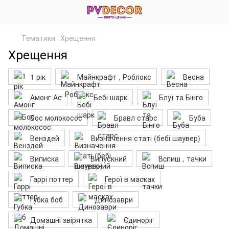
Тематики
Хрещення
Хрещення
1 рік
Майнкрафт , Роблокс
Весна
Амонг Ас
Бебі шарк
Блуї та Бінго
Бос молокосос
Бравл старс
Буба
Венздей
Визначення статі (бебі шаувер)
Виписка
Випускний
Вcпиш , тачки
Гаррі поттер
Герої в масках
Губка боб
Динозаври
Домашні звірятка
Єдиноріг