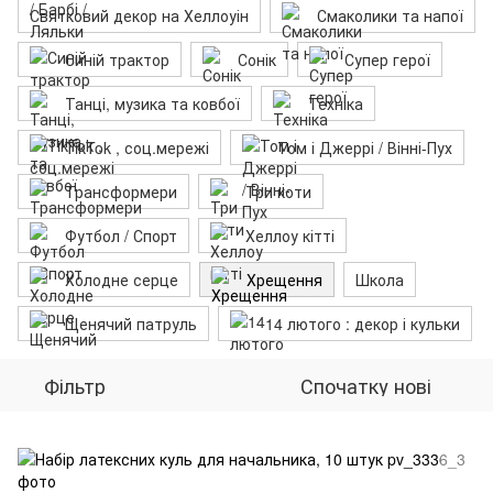
Святковий декор на Хеллоуін
Смаколики та напої
Синій трактор
Сонік
Супер герої
Танці, музика та ковбої
Техніка
TikTok , соц.мережі
Том і Джеррі / Вінні-Пух
Трансформери
Три коти
Футбол / Спорт
Хеллоу кітті
Холодне серце
Хрещення
Школа
Щенячий патруль
14 лютого : декор і кульки
Фільтр
Спочатку нові