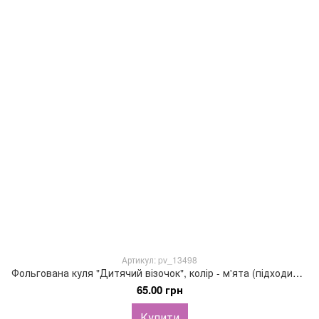
Артикул: pv_13498
Фольгована куля "Дитячий візочок", колір - м'ята (підходить під гелій), 63х92см
65.00 грн
Купити