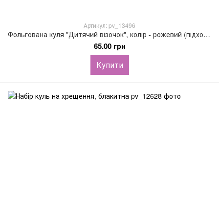
Артикул: pv_13496
Фольгована куля "Дитячий візочок", колір - рожевий (підходить під гелій), 63х92см
65.00 грн
Купити