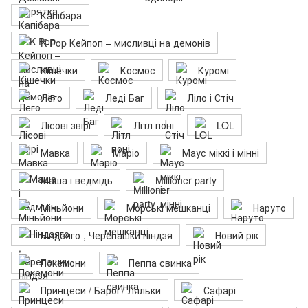
Капібара
K-Pop Кейпоп – мисливці на демонів
Кішечки
Космос
Куромі
Лего
Леді Баг
Ліло і Стіч
Лісові звірі
Літл поні
LOL
Мавка
Маріо
Маус міккі і мінні
Маша і ведмідь
Millioner party
Міньйони
Морські мешканці
Наруто
Ніндзяго , Черепашки ніндзя
Новий рік
Покемони
Пеппа свинка
Принцеси / Барбі / Ляльки
Сафарі