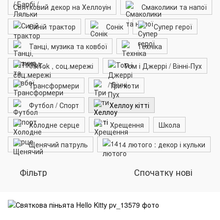
Святковий декор на Хеллоуін
Смаколики та напої
Синій трактор
Сонік
Супер герої
Танці, музика та ковбої
Техніка
TikTok , соц.мережі
Том і Джеррі / Вінні-Пух
Трансформери
Три коти
Футбол / Спорт
Хеллоу кітті
Холодне серце
Хрещення
Школа
Щенячий патруль
14 лютого : декор і кульки
Фільтр
Спочатку нові