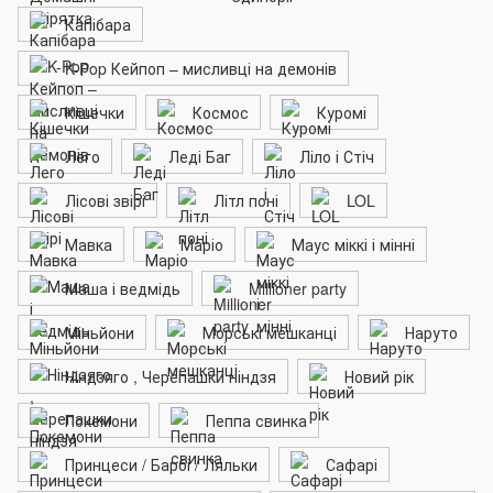
Капібара
K-Pop Кейпоп – мисливці на демонів
Кішечки
Космос
Куромі
Лего
Леді Баг
Ліло і Стіч
Лісові звірі
Літл поні
LOL
Мавка
Маріо
Маус міккі і мінні
Маша і ведмідь
Millioner party
Міньйони
Морські мешканці
Наруто
Ніндзяго , Черепашки ніндзя
Новий рік
Покемони
Пеппа свинка
Принцеси / Барбі / Ляльки
Сафарі