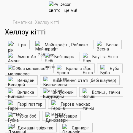
Тематики
Хеллоу кітті
Хеллоу кітті
1 рік
Майнкрафт , Роблокс
Весна
Амонг Ас
Бебі шарк
Блуї та Бінго
Бос молокосос
Бравл старс
Буба
Венздей
Визначення статі (бебі шаувер)
Виписка
Випускний
Вcпиш , тачки
Гаррі поттер
Герої в масках
Губка боб
Динозаври
Домашні звірятка
Єдиноріг