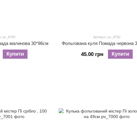
: pv_8783
Артикул: pv_8782
мада малинова 30*86см
Фольгована куля Помада червона 
Купити
Купити
45.00 грн