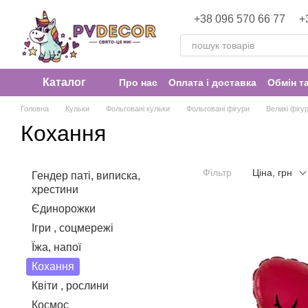
Перейти до основного контенту
+38 096 570 66 77
+
Каталог
Про нас
Оплата і доставка
Обмін т
Головна
Кульки
Фольговані кульки
Фольговані фігури
Великі фігу
Кохання
Фільтр
Ціна, грн
Гендер паті, виписка,
хрестини
Єдинорожки
Ігри , соцмережі
Їжа, напої
Кохання
Квіти , рослини
Космос