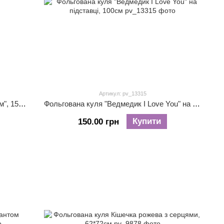
Артикул: pv_13315
Фольгована куля "Ведмедик із серцем", 153см
Фольгована куля "Ведмедик I Love You" на підставці, 100см
Купити
150.00 грн