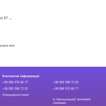
Фольгована кулька веселка Love Vibes 67 на 54см
азати все
Контактна інформація
+38 096 570 66 77
+38 093 398 72 02
+38 093 398 72 02
+38 096 570 66 77
Передзвонити вам?
м. Хмельницький, можливий
самовивіз