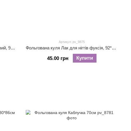
Артикул: pv_9875
Фольгована куля Лак для нігтів рожевий, 91*42см
Фольгована куля Лак для нігтів фуксія, 92*46см
Купити
45.00 грн