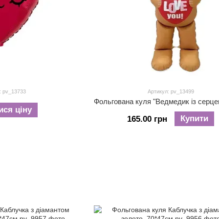
: pv_13733
Артикул: pv_13499
ися ціну
Купити
165.00 грн