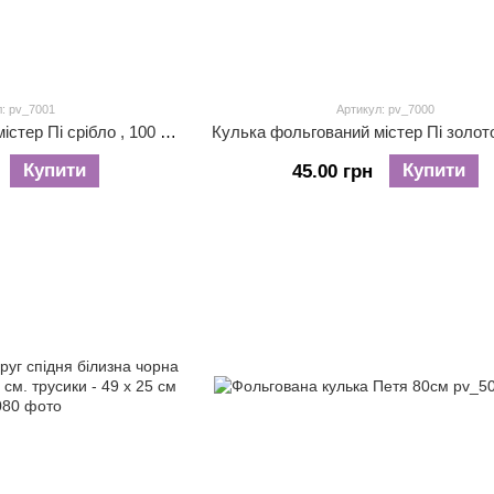
: pv_7001
Артикул: pv_7000
Кулька фольгований містер Пі срібло , 100 на 49см
Купити
Купити
45.00 грн