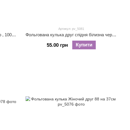
Артикул: pv_5081
Кулька фольгований містер Пі золото , 100 на 49см
Фольгована кулька друг спідня білизна червоний ( бюстгальтер - 55 х 41 см. трусики - 49 х 25 см )
Купити
55.00 грн