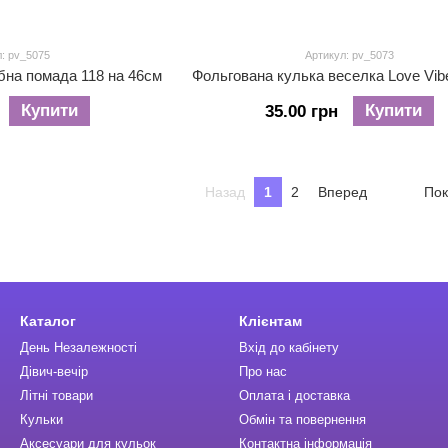
: pv_5075
Артикул: pv_5073
бна помада 118 на 46см
Купити
Купити
35.00 грн
Назад
1
2
Вперед
Пок
Каталог
Клієнтам
День Незалежності
Вхід до кабінету
Дівич-вечір
Про нас
Літні товари
Оплата і доставка
Кульки
Обмін та повернення
Аксесуари для кульок
Контактна інформація