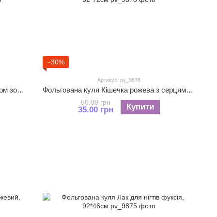
−30%
Артикул: pv_9878
Фольгована куля Каблучка з діамантом золото, 70*47см
Фольгована куля Кішечка рожева з серцями, 62*72см
50.00 грн
Купити
35.00 грн