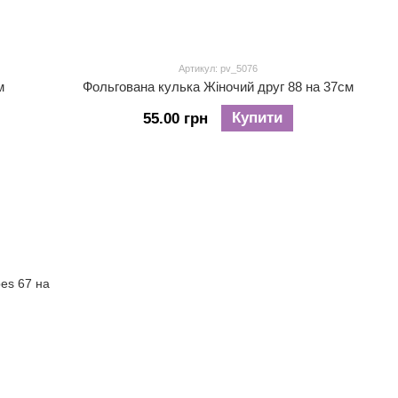
Артикул: pv_5076
м
Фольгована кулька Жіночий друг 88 на 37см
Купити
55.00 грн