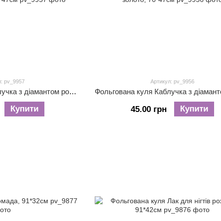
: pv_9957
Артикул: pv_9956
Фольгована куля Каблучка з діамантом рожеве золото, 70*47см
Купити
Купити
45.00 грн