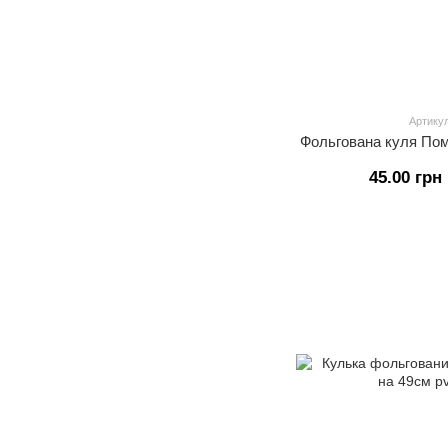
Артикул
Фольгована куля По
45.00 грн