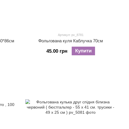
Артикул: pv_8781
30*86см
Фольгована куля Каблучка 70см
Купити
45.00 грн