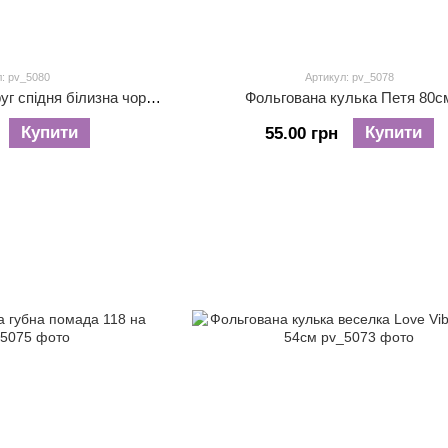
: pv_5080
Артикул: pv_5078
Фольгована кулька друг спідня білизна чорна ( бюстгальтер - 55 х 41 см. трусики - 49 х 25 см )
Фольгована кулька Петя 80с
Купити
Купити
55.00 грн