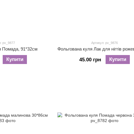
: pv_9877
Артикул: pv_9876
я Помада, 91*32см
Купити
Купити
45.00 грн