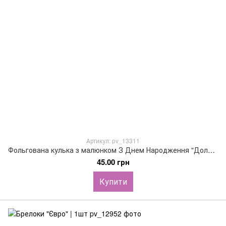
Артикул: pv_13311
Фольгована кулька з малюнком З Днем Народження "Долари", 45см
45.00 грн
Купити