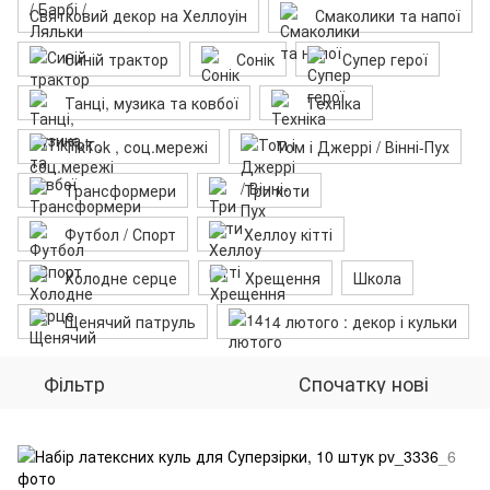
Святковий декор на Хеллоуін
Смаколики та напої
Синій трактор
Сонік
Супер герої
Танці, музика та ковбої
Техніка
TikTok , соц.мережі
Том і Джеррі / Вінні-Пух
Трансформери
Три коти
Футбол / Спорт
Хеллоу кітті
Холодне серце
Хрещення
Школа
Щенячий патруль
14 лютого : декор і кульки
Фільтр
Спочатку нові