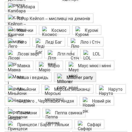
Капібара
K-Pop Кейпоп – мисливці на демонів
Кішечки
Космос
Куромі
Лего
Леді Баг
Ліло і Стіч
Лісові звірі
Літл поні
LOL
Мавка
Маріо
Маус міккі і мінні
Маша і ведмідь
Millioner party
Міньйони
Морські мешканці
Наруто
Ніндзяго , Черепашки ніндзя
Новий рік
Покемони
Пеппа свинка
Принцеси / Барбі / Ляльки
Сафарі