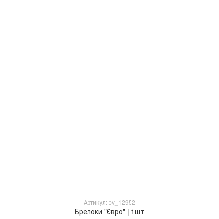
Артикул: pv_12952
Брелоки "Євро" | 1шт