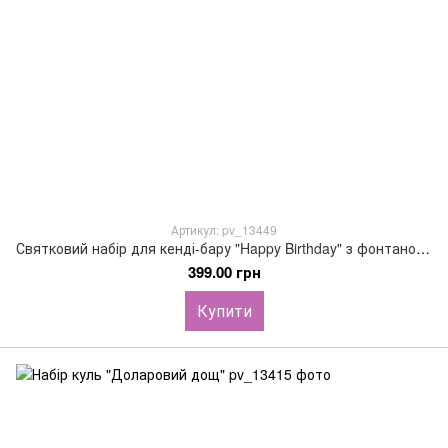
Артикул: pv_13449
Святковий набір для кенді-бару "Happy Birthday" з фонтаном з кульок, колір золото
399.00 грн
Купити