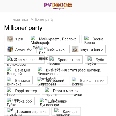
Тематики
Millioner party
Millioner party
1 рік
Майнкрафт , Роблокс
Весна
Амонг Ас
Бебі шарк
Блуї та Бінго
Бос молокосос
Бравл старс
Буба
Венздей
Визначення статі (бебі шаувер)
Виписка
Випускний
Вcпиш , тачки
Гаррі поттер
Герої в масках
Губка боб
Динозаври
Домашні звірятка
Єдиноріг