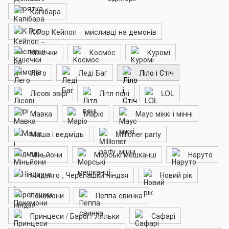
Капібара
K-Pop Кейпоп – мисливці на демонів
Кішечки
Космос
Куромі
Лего
Леді Баг
Ліло і Стіч
Лісові звірі
Літл поні
LOL
Мавка
Маріо
Маус міккі і мінні
Маша і ведмідь
Millioner party
Міньйони
Морські мешканці
Наруто
Ніндзяго , Черепашки ніндзя
Новий рік
Покемони
Пеппа свинка
Принцеси / Барбі / Ляльки
Сафарі