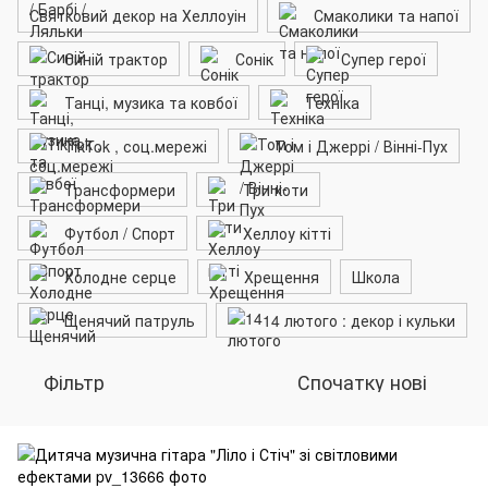
Святковий декор на Хеллоуін
Смаколики та напої
Синій трактор
Сонік
Супер герої
Танці, музика та ковбої
Техніка
TikTok , соц.мережі
Том і Джеррі / Вінні-Пух
Трансформери
Три коти
Футбол / Спорт
Хеллоу кітті
Холодне серце
Хрещення
Школа
Щенячий патруль
14 лютого : декор і кульки
Фільтр
Спочатку нові