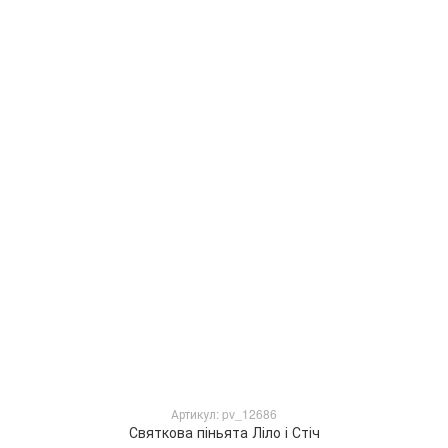
Артикул: pv_12686
Святкова піньята Ліло і Стіч