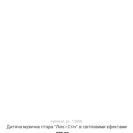
Артикул: pv_13666
Дитяча музична гітара "Ліло і Стіч" зі світловими ефектами