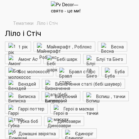
Тематики
Ліло і Стіч
Ліло і Стіч
1 рік
Майнкрафт , Роблокс
Весна
Амонг Ас
Бебі шарк
Блуї та Бінго
Бос молокосос
Бравл старс
Буба
Венздей
Визначення статі (бебі шаувер)
Виписка
Випускний
Вcпиш , тачки
Гаррі поттер
Герої в масках
Губка боб
Динозаври
Домашні звірятка
Єдиноріг