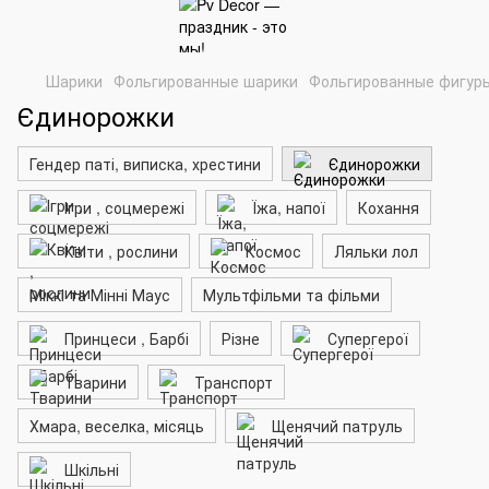
Шарики
Фольгированные шарики
Фольгированные фигур
Єдинорожки
Гендер паті, виписка, хрестини
Єдинорожки
Ігри , соцмережі
Їжа, напої
Кохання
Квіти , рослини
Космос
Ляльки лол
Міккі та Мінні Маус
Мультфільми та фільми
Принцеси , Барбі
Різне
Супергерої
Тварини
Транспорт
Хмара, веселка, місяць
Щенячий патруль
Шкільні