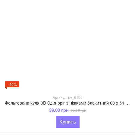
−40%
Артикул: pv_6190
Фольгована куля 3D Єдиноріг з ніжками блакитний 60 х 54 см
39.00 грн
65.00 грн
Купить