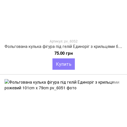
Артикул: pv_6052
Фольгована кулька фігура під гелій Единоріг з крильцями блакитний 101cm x 79cm
75.00 грн
Купить