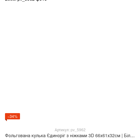
−34%
Артикул: pv_5962
Фольгована кулька Єдиноріг з ніжками 3D 66х61х32см | Білий