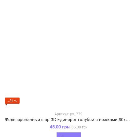
−31%
Артикул: pv_779
Фольгированный шар 3D Единорог голубой с ножками 60х54 см
45.00 грн
65.00 грн