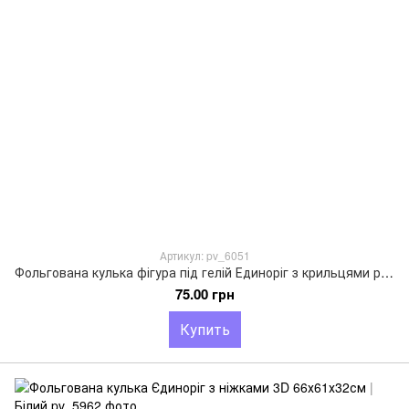
Артикул: pv_6051
Фольгована кулька фігура під гелій Единоріг з крильцями рожевий 101cm x 79cm
75.00 грн
Купить