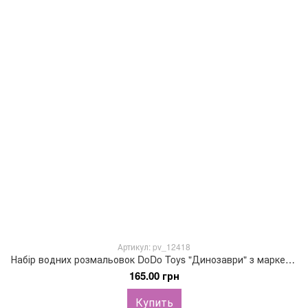
Артикул: pv_12418
Набір водних розмальовок DoDo Toys "Динозаври" з маркером для води
165.00 грн
Купить