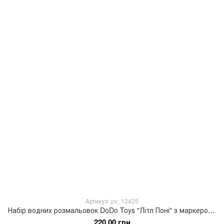
Артикул: pv_12425
Набір водних розмальовок DoDo Toys "Літл Поні" з маркером для води
220.00 грн