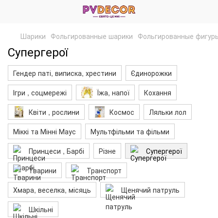
Шарики
Фольгированные шарики
Фольгированные фигур
Супергерої
Гендер паті, виписка, хрестини
Єдинорожки
Ігри , соцмережі
Їжа, напої
Кохання
Квіти , рослини
Космос
Ляльки лол
Міккі та Мінні Маус
Мультфільми та фільми
Принцеси , Барбі
Різне
Супергерої
Тварини
Транспорт
Хмара, веселка, місяць
Щенячий патруль
Шкільні