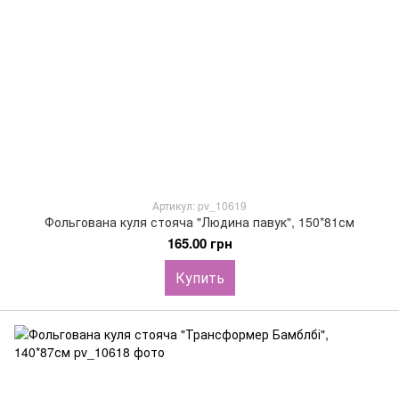
Артикул: pv_10619
Фольгована куля стояча "Людина павук", 150*81см
165.00 грн
Купить