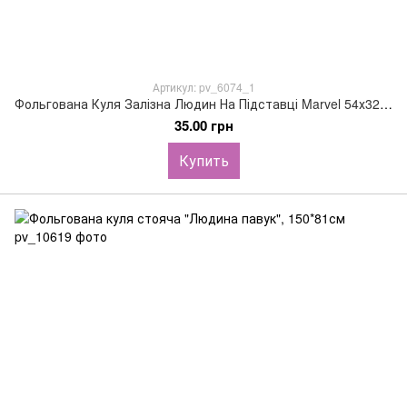
Артикул: pv_6074_1
Фольгована Куля Залізна Людин На Підставці Marvel 54х32см (22")
35.00 грн
Купить