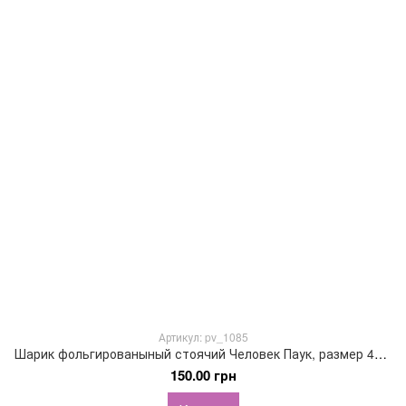
Артикул: pv_1085
Шарик фольгированыный стоячий Человек Паук, размер 42х65 см
150.00 грн