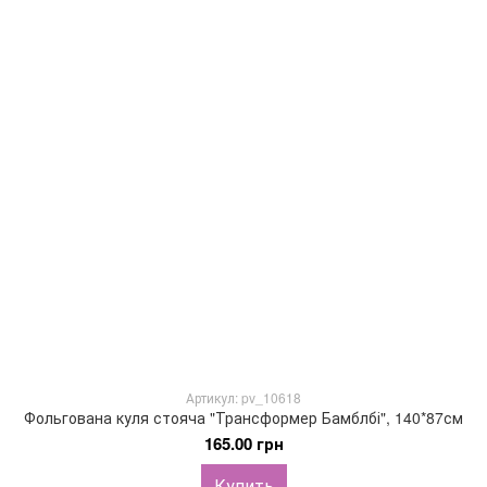
Артикул: pv_10618
Фольгована куля стояча "Трансформер Бамблбі", 140*87см
165.00 грн
Купить