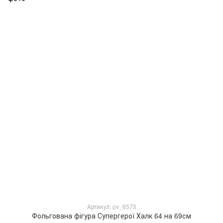
Артикул: pv_6575
Фольгована фігура Супергерої Халк 64 на 69см