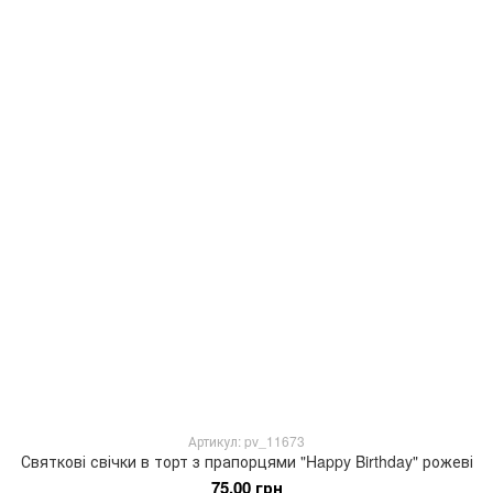
Артикул: pv_11673
Святкові свічки в торт з прапорцями "Happy Birthday" рожеві
75.00 грн