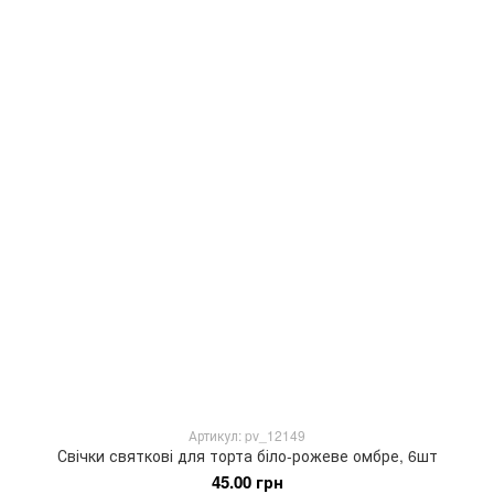
Артикул: pv_12149
Свічки святкові для торта біло-рожеве омбре, 6шт
45.00 грн