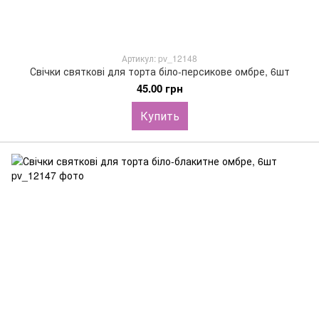
Артикул: pv_12148
Свічки святкові для торта біло-персикове омбре, 6шт
45.00 грн
Купить