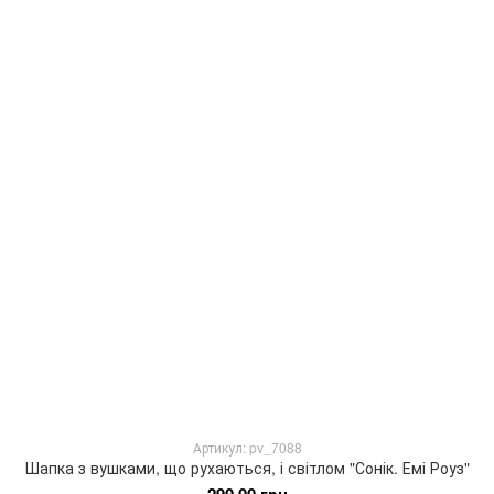
Артикул: pv_7088
Шапка з вушками, що рухаються, і світлом "Сонік. Емі Роуз"