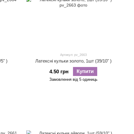
Артикул: pv_2663
5" )
Латексні кульки золото, 1шт (39/10" )
Купити
4.50 грн
Замовлення від 5 одиниць