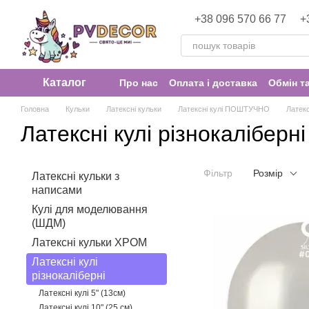
Перейти до основного контенту
+38 096 570 66 77
+
Каталог
Про нас
Оплата і доставка
Обмін т
Головна
Кульки
Латексні кульки
Латексні кулі ПОШТУЧНО
Латекс
Латексні кулі різнокаліберні
Фільтр
Розмір
Латексні кульки з
написами
Кулі для моделювання
(ШДМ)
Латексні кульки ХРОМ
Латексні кулі
різнокаліберні
Латексні кулі 5" (13см)
Латексні кулі 10" (25 см)