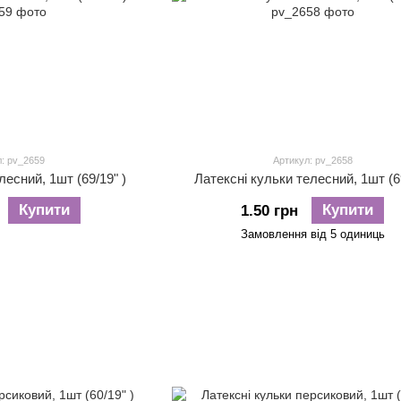
: pv_2659
Артикул: pv_2658
лесний, 1шт (69/19" )
Латексні кульки телесний, 1шт (69
Купити
Купити
1.50 грн
Замовлення від 5 одиниць