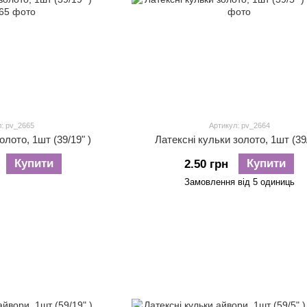
: pv_2665
Артикул: pv_2664
олото, 1шт (39/19" )
Латексні кульки золото, 1шт (39/
Купити
Купити
2.50 грн
Замовлення від 5 одиниць