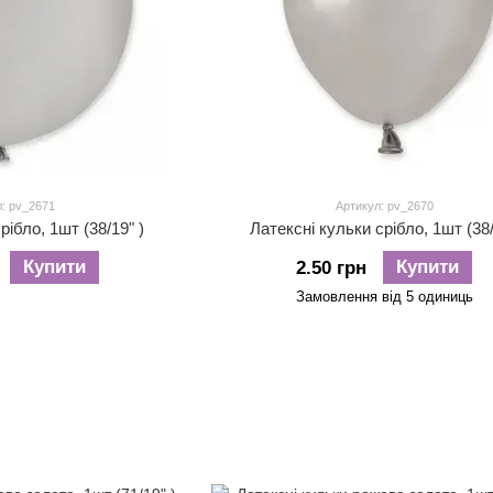
: pv_2671
Артикул: pv_2670
рібло, 1шт (38/19" )
Латексні кульки срібло, 1шт (38/
Купити
Купити
2.50 грн
Замовлення від 5 одиниць