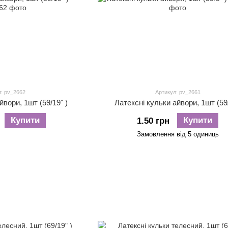
: pv_2662
Артикул: pv_2661
йвори, 1шт (59/19" )
Латексні кульки айвори, 1шт (59/
Купити
Купити
1.50 грн
Замовлення від 5 одиниць