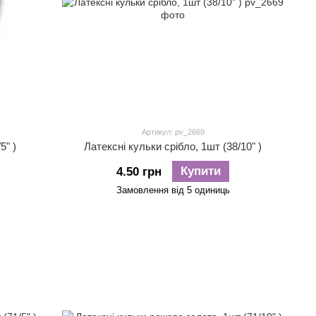
Артикул: pv_2669
5" )
Латексні кульки срібло, 1шт (38/10" )
Купити
4.50 грн
Замовлення від 5 одиниць