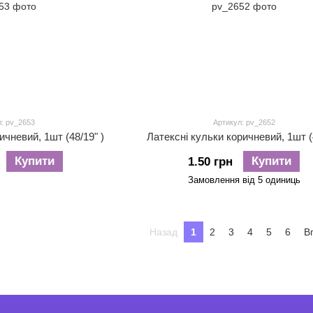
: pv_2653
Артикул: pv_2652
ичневий, 1шт (48/19" )
Латексні кульки коричневий, 1шт (4
Купити
Купити
1.50 грн
Замовлення від 5 одиниць
Назад
1
2
3
4
5
6
В