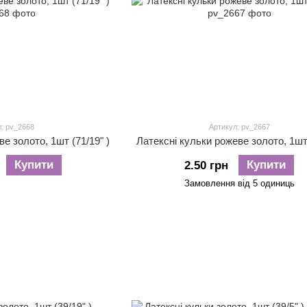
: pv_2668
Артикул: pv_2667
е золото, 1шт (71/19" )
Латексні кульки рожеве золото, 1шт 
Купити
Купити
2.50 грн
Замовлення від 5 одиниць