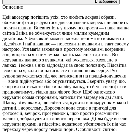
В избранное
Описание
Цей аксесуар потішить усіх, хто любить яскраві образи,
обожнює фотографуватися для соціальних мереж і не любить
носити шапки. Впевненість у цьому неспроста — наша шапка
світна Зайка не обмежується лише милим кумедним
дизайном. У будь-який момент можна непомітно ввімкнути
підсвітку, і найцікавіше — повеселити вушками в такт своєму
настрою. Уся магія захована в простому механізмі всередині
лап, впорається з ним зможе навіть маленька дитина. Все
керування шапкою з вушками, які рухаються, заховане в
лапках, і кожна з них відповідає за свою половину. Підсвітка
вмикається, коли ви натискаєте на долоню як серце. Рух
вушок запускається під час натискання на пальці-подушечки
— вони підіймуться або опускатимуться. Зверніть увагу, що,
якщо ви натискаєте тільки на ліву лапку, то й усі спецефекти
працюватимуть тільки для лівого боку. Щоб одночасно
керувати обома сторонами, натискайте відразу на дві лапи.
Шапку зі вушками, що світяться, купити в подарунок можна і
дитині, і дорослому. Дорослим вона стане в пригоді для
фотосесій, вечірок, прогулянок і, щоб просто розсмішити
малюка, зображуючи казкового персонажа. Дітям буде весело
керувати вухами, а підсвітка додатково убезпечить їх під час
переходу через дорогу темної пори. Особливості світної