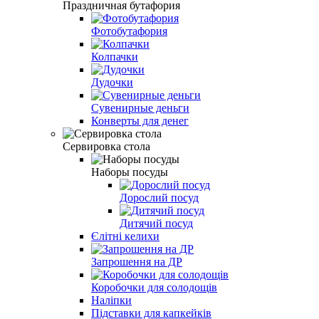
Праздничная бутафория
Фотобутафория
Колпачки
Дудочки
Сувенирные деньги
Конверты для денег
Сервировка стола
Наборы посуды
Дорослий посуд
Дитячий посуд
Єлітні келихи
Запрошення на ДР
Коробочки для солодощів
Наліпки
Підставки для капкейків