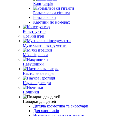
Канцелярія
Розмальовки гіганти
Розмальовки
Картини по номерах
Конструктор
Логічні ігри
Музикальні інструменти
Мʼякі іграшки
Навушники
Настольные игры
Наукові досліди
Ночники
Подарки для детей
Дитяча косметика та аксесуари
Для хлопчиків
Игрушки со светом и звуком