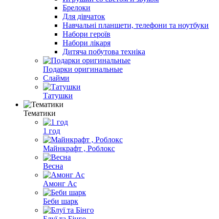
Брелоки
Для дівчаток
Навчальні планшети, телефони та ноутбуки
Набори героїв
Набори лікаря
Дитяча побутова техніка
Подарки оригинальные
Слайми
Татушки
Тематики
1 год
Майнкрафт , Роблокс
Весна
Амонг Ас
Беби шарк
Блуї та Бінго