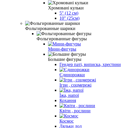
Хромовані кульки
5" (12 см)
10" (25см)
Фольгированные шарики
Фольгированные фигуры
Мини-фигуры
Большие фигуры
Гендер паті, виписка, хрестини
Єдинорожки
Ігри , соцмережі
Їжа, напої
Кохання
Квіти , рослини
Космос
Ляльки лол