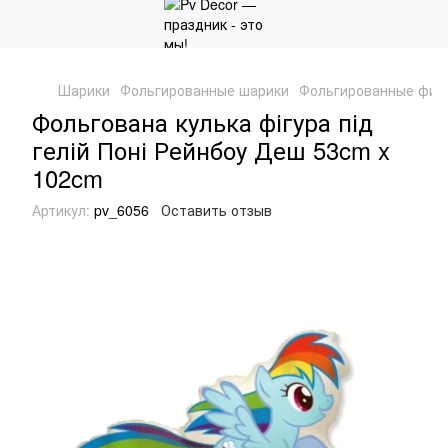
Шарики
Фольгированные шарики
Фольгированные фиг
Фольгована кулька фігура під
гелій Поні Рейнбоу Деш 53cm x
102cm
Артикул:
pv_6056
Оставить отзыв