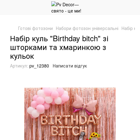
Готові фотозони
Набори фотозон універсальні
Набір ку
Набір куль "Birthday bitch" зі
шторками та хмаринкою з
кульок
Артикул:
pv_12380
Написати відгук