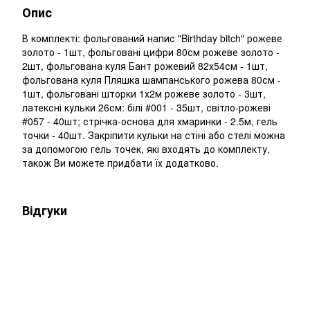
Опис
В комплекті: фольгований напис "Birthday bitch" рожеве
золото - 1шт, фольговані цифри 80см рожеве золото -
2шт, фольгована куля Бант рожевий 82х54см - 1шт,
фольгована куля Пляшка шампанського рожева 80см -
1шт, фольговані шторки 1х2м рожеве золото - 3шт,
латексні кульки 26см: білі #001 - 35шт, світло-рожеві
#057 - 40шт; стрічка-основа для хмаринки - 2.5м, гель
точки - 40шт. Закріпити кульки на стіні або стелі можна
за допомогою гель точек, які входять до комплекту,
також Ви можете придбати їх додатково.
Відгуки