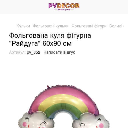
Кульки
Фольговані кульки
Фольговані фігури
Великі фі
Фольгована куля фігурна
"Райдуга" 60х90 см
Артикул:
pv_852
Написати відгук