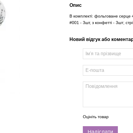
Опис
В комплекті: фольговане серце 45
#001 - 3шт, з конфетті - 3шт; стр
Новий відгук або комента
Оцініть товар
Надіслати