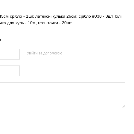
см срібло - 1шт, латексні кульки 26см: срібло #038 - 3шт, білі
ічка для куль - 10м, гель точки - 20шт
р
Увійти за допомогою