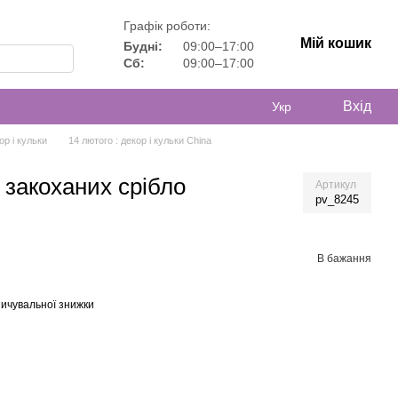
Графік роботи:
Мій кошик
Будні:
09:00–17:00
Сб:
09:00–17:00
Вхід
Укр
ор і кульки
14 лютого : декор і кульки China
 закоханих срібло
Артикул
pv_8245
В бажання
ичувальної знижки