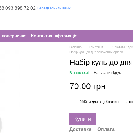
38 093 398 72 02
Передзвонити вам?
а повернення
Контактна інформація
Головна
Тематики
14 лютого : дек
Набір куль до дня закоханих срібло
Набір куль до дня
В наявності
Написати відгук
70.00 грн
Увійти
для відображення накоп
%
Купити
Доставка
Оплата